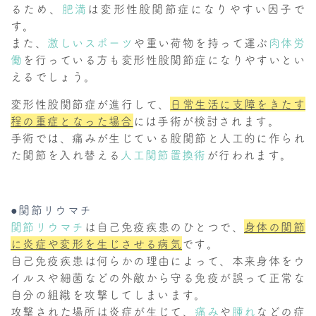
るため、
肥満
は変形性股関節症になりやすい因子で
す。
また、
激しいスポーツ
や重い荷物を持って運ぶ
肉体労
働
を行っている方も変形性股関節症になりやすいとい
えるでしょう。
変形性股関節症が進行して、
日常生活に支障をきたす
程の重症となった場合
には手術が検討されます。
手術では、痛みが生じている股関節と人工的に作られ
た関節を入れ替える
人工関節置換術
が行われます。
●関節リウマチ
関節リウマチ
は自己免疫疾患のひとつで、
身体の関節
に炎症や変形を生じさせる病気
です。
自己免疫疾患は何らかの理由によって、本来身体をウ
イルスや細菌などの外敵から守る免疫が誤って正常な
自分の組織を攻撃してしまいます。
攻撃された場所は炎症が生じて、
痛み
や
腫れ
などの症