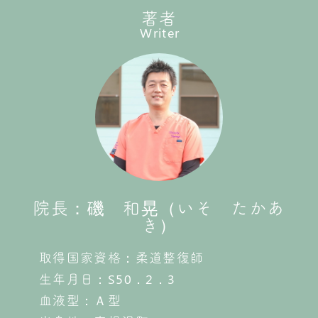
著者
Writer
院長：磯 和晃（いそ たかあ
き）
取得国家資格：柔道整復師
生年月日：S50．2．3
血液型：Ａ型