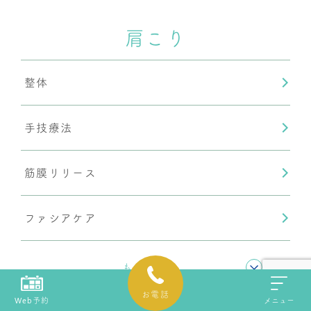
肩こり
内臓調整
整体
頭蓋骨調整
手技療法
産後骨盤矯正
筋膜リリース
ファシアケア
骨盤矯正
もっと見る
お電話
Web予約
メニュー
姿勢矯正