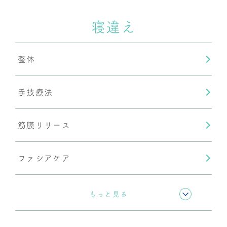
寝違え
内臓調整
整体
頭蓋骨調整
手技療法
産後骨盤矯正
筋膜リリース
ファシアケア
骨盤矯正
もっと見る
姿勢矯正