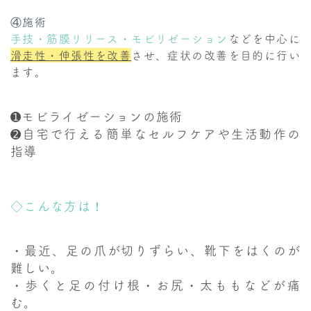
④施術
手技・筋膜リリース・モビリゼーション
などを中心に
滑走性・伸張性を改善
させ、症状の改善を目的に行い
ます。
➊モビライゼーションの施術
➋自宅で行える簡単なセルフケアや生活動作の
指導
◇こんな方は！
・最近、足の爪が切りずらい、靴下をはくのが
難しい。
・歩くと足の付け根・お尻・太ももなどが痛
む。