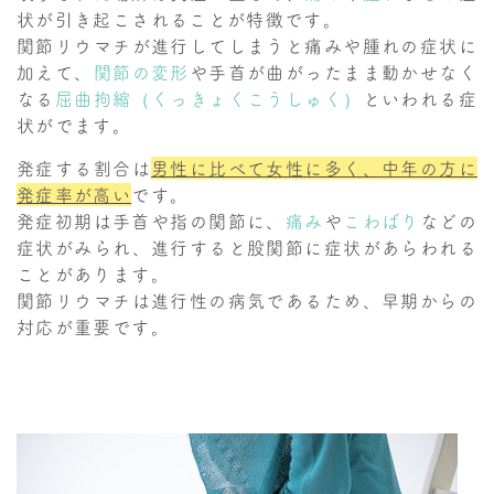
状が引き起こされることが特徴です。
関節リウマチが進行してしまうと痛みや腫れの症状に
加えて、
関節の変形
や手首が曲がったまま動かせなく
なる
屈曲拘縮（くっきょくこうしゅく）
といわれる症
状がでます。
発症する割合は
男性に比べて女性に多く、中年の方に
発症率が高い
です。
発症初期は手首や指の関節に、
痛み
や
こわばり
などの
症状がみられ、進行すると股関節に症状があらわれる
ことがあります。
関節リウマチは進行性の病気であるため、早期からの
対応が重要です。