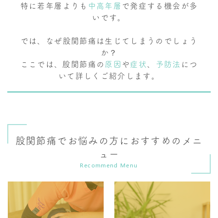
特に若年層よりも
中高年層
で発症する機会が多
いです。
では、なぜ股関節痛は生じてしまうのでしょう
か？
ここでは、股関節痛の
原因
や
症状
、
予防法
につ
いて詳しくご紹介します。
股関節痛でお悩みの方におすすめのメニ
ュー
Recommend Menu