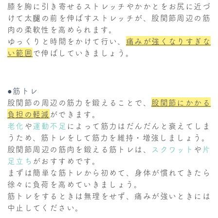
膝を胸に引き寄せるストレッチやかかとをお尻に近づ
けて太腿の前を伸ばすストレッチが、股関節周辺の筋
肉の柔軟性を高められます。
ゆっくりと時間をかけて行い、
痛みが強くなりすぎな
い範囲
で伸ばしていきましょう。
●筋トレ
股関節の周辺の筋力を鍛えることで、
股関節にかかる
負担の軽減
ができます。
老化
や
運動不足
によって筋力はだんだんと衰えてしま
うため、筋トレをして筋力を維持・増強しましょう。
股関節周辺の筋肉を鍛える筋トレは、
スクワット
や
片
足立ち
がおすすめです。
まずは簡単な筋トレから初めて、身体が慣れてきたら
徐々に負荷を高めていきましょう。
筋トレをするときは無理をせず、痛みが強いときには
中止してください。