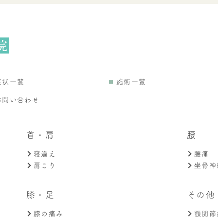
症状一覧
施術一覧
お問い合わせ
首・肩
腰
寝違え
腰痛
肩こり
坐骨神
膝・足
その他
膝の痛み
顎関節