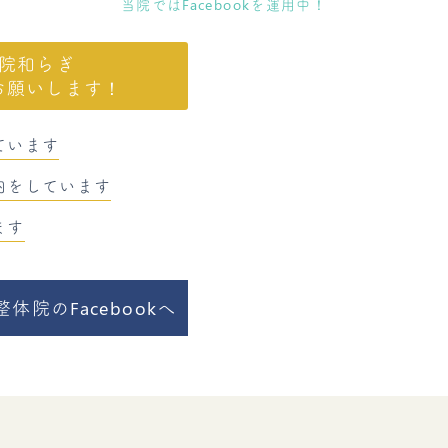
当院ではFacebookを運用中！
院和らぎ
お願いします！
ています
内をしています
ます
院のFacebookへ